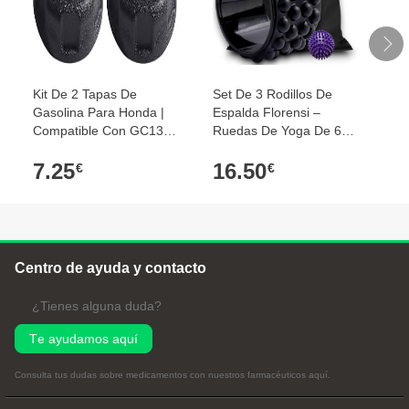
Kit De 2 Tapas De
Set De 3 Rodillos De
To
Gasolina Para Honda |
Espalda Florensi –
Ra
Compatible Con GC135,
Ruedas De Yoga De 6,
60
GC160, GC190,
10 Y 13 Pulgadas,
Ne
7.25
16.50
3
GCV135, GCV160,
Masajeador De Tejido
Y 
€
€
GCV190, GX100,
Profundo Para Aliviar El
E I
GXV160, GS160, GS190
Dolor Y Mejorar La
| Reemplazo 17620-
Postura
ZL8-003
Centro de ayuda y contacto
¿Tienes alguna duda?
Te ayudamos aquí
Consulta tus dudas sobre medicamentos con nuestros farmacéuticos
aquí
.