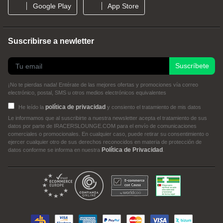
Google Play
App Store
Suscribirse a newletter
Suscríbete
¡No te pierdas nada! Entérate de las mejores ofertas y promociones vía correo
electrónico, postal, SMS u otros medios electrónicos equivalentes
política de privacidad
He leído la
y consiento el tratamiento de mis datos
Le informamos que al suscribirte a nuestra newsletter acepta el tratamiento de sus
datos por parte de IRACERSLOUNGE.COM para el envío de comunicaciones
comerciales o promocionales. En cualquier caso, puede retirar su consentimiento o
ejercer cualquier otro de sus derechos reconocidos en materia de protección de
Política de Privacidad
datos conforme se informa en nuestra
.