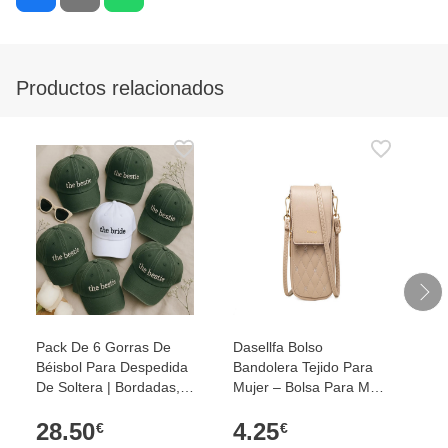
Productos relacionados
Pack De 6 Gorras De
Dasellfa Bolso
Ma
Béisbol Para Despedida
Bandolera Tejido Para
Pa
De Soltera | Bordadas,
Mujer – Bolsa Para Móvil
Im
Ajustables, De Algodón,
Con Correa Ajustable,
Po
28.50
4.25
1
Talla 7.125, Para Bodas
Estilo Bohemio, Ideal
La
€
€
Y Eventos
Para Playa Y Viajes
An