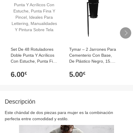
Set De 48 Rotuladores
Tymar – 2 Jarrones Para
Es
Doble Punta Y Acrílicos
Cementerio Con Base,
He
Con Estuche, Punta Fina
De Plástico Negro, 15.5
Pa
Y Pincel, Ideales Para
Cm De Diámetro Y 37
6.00
5.00
4
Lettering, Manualidades
Cm De Alto, Resistentes
€
€
Y Pintura Sobre Tela
A Rayos UV Y Agua
Descripción
Este chándal de dos piezas para mujer es la combinación
perfecta entre comodidad y estilo.